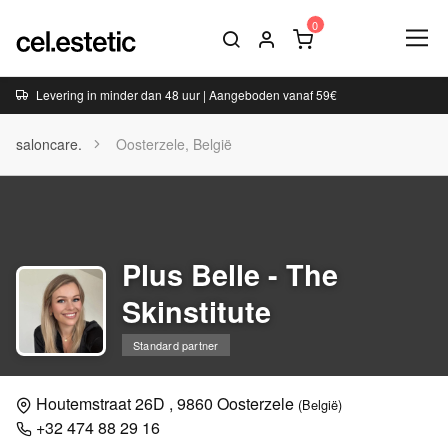
Levering in minder dan 48 uur | Aangeboden vanaf 59€
saloncare.
Oosterzele, België
Plus Belle - The
Skinstitute
Standard partner
Houtemstraat 26D , 9860 Oosterzele
(België)
+32 474 88 29 16