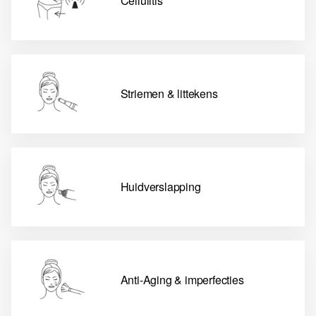
Cellulitis
Striemen & littekens
Huidverslapping
Anti-Aging & imperfecties