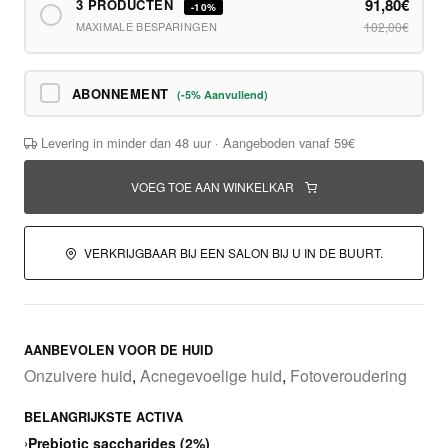
91,80€
3 PRODUCTEN
-10%
MAXIMALE BESPARINGEN
102,00€
ABONNEMENT
(-5% Aanvullend)
Levering in minder dan 48 uur · Aangeboden vanaf 59€
VOEG TOE AAN WINKELKAR
VERKRIJGBAAR BIJ EEN SALON BIJ U IN DE BUURT.
AANBEVOLEN VOOR DE HUID
Onzuivere huid
,
Acnegevoelige huid
,
Fotoveroudering
BELANGRIJKSTE ACTIVA
›
Prebiotic saccharides (2%)