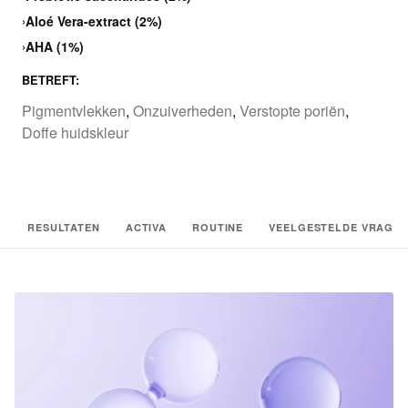
›
Aloé Vera-extract (2%)
›
AHA (1%)
BETREFT:
Pigmentvlekken
,
Onzuiverheden
,
Verstopte poriën
,
Doffe huidskleur
RESULTATEN
ACTIVA
ROUTINE
VEELGESTELDE VRAGE