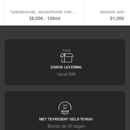
hydraterende, verzachtende mist & collageen-booster.
absolute anti-ag
38,00€ - 100ml
91,00€ - 
GRATIS LEVERING
Vanaf 59€
NIET TEVREDEN? GELD TERUG!
Binnen de 30 dagen