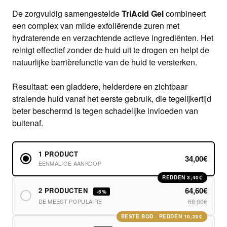
De zorgvuldig samengestelde
TriAcid Gel
combineert
een complex van milde exfoliërende zuren met
hydraterende en verzachtende actieve ingrediënten. Het
reinigt effectief zonder de huid uit te drogen en helpt de
natuurlijke barrièrefunctie van de huid te versterken.
Resultaat: een gladdere, helderdere en zichtbaar
stralende huid vanaf het eerste gebruik, die tegelijkertijd
beter beschermd is tegen schadelijke invloeden van
buitenaf.
1 PRODUCT
34,00€
EENMALIGE AANKOOP
REDDEN 3,40€
64,60€
2 PRODUCTEN
-5%
DE MEEST POPULAIRE
68,00€
BESTE BOD · REDDEN 10,20€