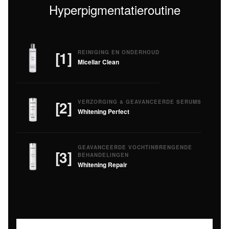
Hyperpigmentatieroutine
[1]
REINIGING EN ONDERHOUD
Micellar Clean
[2]
VERZORGING & GEAVANCEERDE SERUMS
Whitening Perfect
GEAVANCEERDE VOCHTINBRENGENDE
[3]
BEHANDELINGEN
Whitening Repair