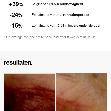
+39
%
Stijging van 39% in
huidstevigheid
-24
%
Een afname van 24% in
kraaienpootjes
-15
%
Een afname van 15% in
rimpels onder de ogen
* On average over the entire panel and after 8 weeks of daily use.
resultaten.