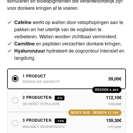
stimuleren en bloedpigmenten die verantwoordelijk zijn
voor donkere kringen af te voeren.
Cafeïne
werkt op wallen door vetophopingen aan te
pakken en het uiterlijk van de oogleden te
verbeteren. Wallen worden zichtbaar verminderd.
Carnitine
en peptiden verzachten donkere kringen.
Hyaluronzuur
hydrateert de oogcontour intensief en
langdurig.
1 PRODUCT
59,00€
EENMALIGE AANKOOP
REDDEN 5,90€
112,10€
2 PRODUCTEN
-5%
DE MEEST POPULAIRE
118,00€
BESTE BOD · REDDEN 17,70€
159,30€
3 PRODUCTEN
-10%
MAXIMALE BESPARINGEN
177,00€