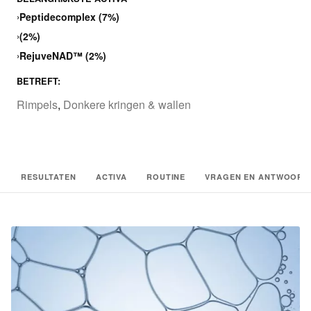
›
Peptidecomplex (7%)
›
(2%)
›
RejuveNAD™ (2%)
BETREFT:
Rimpels
,
Donkere kringen & wallen
RESULTATEN
ACTIVA
ROUTINE
VRAGEN EN ANTWOORD