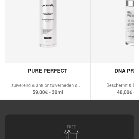
PURE PERFECT
DNA PRO
zuiverend & anti-onzuiverheden serum.
Beschermt & Her
59,00€ - 30ml
48,00€ - 