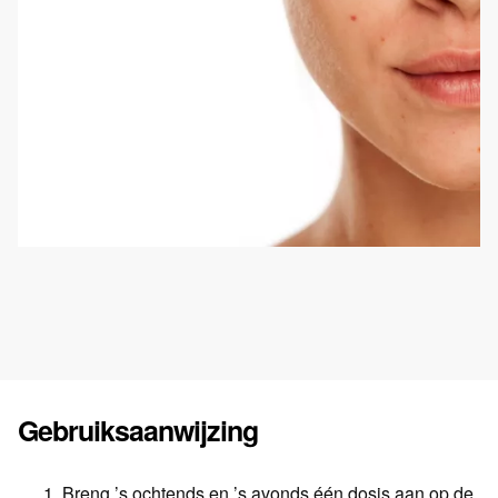
Gebruiksaanwijzing
Breng ’s ochtends en ’s avonds één dosis aan op de