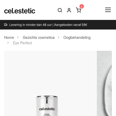
Levering in minder dan 48 uur | Aangeboden vanaf 59€
Home
Gezichts cosmetica
Oogbehandeling
Eye Perfect