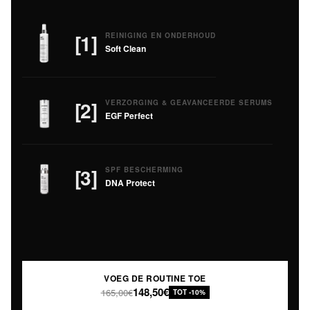
[1]
REINIGING EN ONDERHOUD
Soft Clean
[2]
VERZORGING & GEAVANCEERDE SERUMS
EGF Perfect
[3]
SPF BESCHERMING
DNA Protect
VOEG DE ROUTINE TOE
148,50€
165,00€
TOT -10%