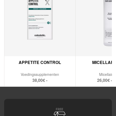
APPETITE CONTROL
MICELLAR
Voedingssupplementen
Micellair 
38,00€ -
26,00€ - 