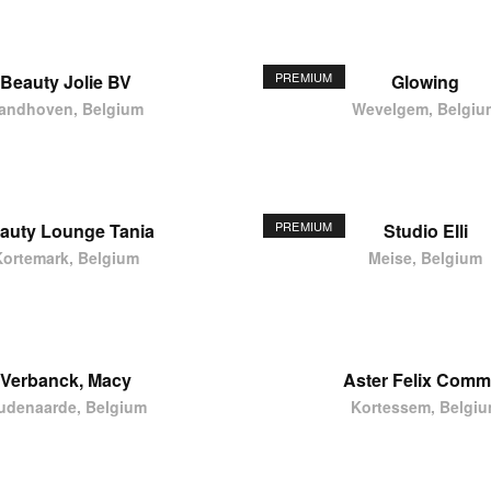
PREMIUM
Beauty Jolie BV
Glowing
andhoven, Belgium
Wevelgem, Belgiu
PREMIUM
auty Lounge Tania
Studio Elli
Kortemark, Belgium
Meise, Belgium
Verbanck, Macy
Aster Felix Comm
udenaarde, Belgium
Kortessem, Belgi