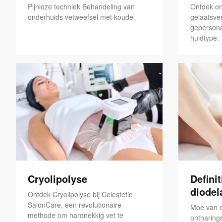
Pijnloze techniek Behandeling van
Ontdek on
onderhuids vetweefsel met koude
gelaatsver
gepersona
huidtype.
Cryolipolyse
Defini
diodel
Ontdek Cryolipolyse bij Celestetic
SalonCare, een revolutionaire
Moe van o
methode om hardnekkig vet te
ontharin