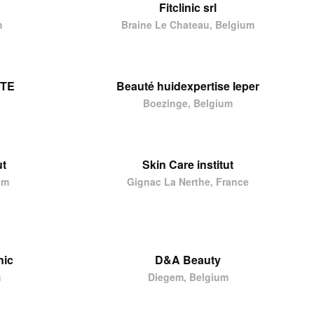
Fitclinic srl
m
Braine Le Chateau, Belgium
UTE
Beauté huidexpertise Ieper
Boezinge, Belgium
ut
Skin Care institut
um
Gignac La Nerthe, France
nic
D&A Beauty
m
Diegem, Belgium