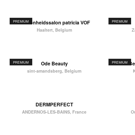
PREMIUM
PREMIUM
schoonheidssalon patricia VOF
Haaltert, Belgium
Z
PREMIUM
PREMIUM
Ode Beauty
Be
sint-amandsberg, Belgium
DERMPERFECT
ANDERNOS-LES-BAINS, France
O