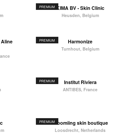
PREMIUM
KIMA BV - Skin Clinic
um
Heusden, Belgium
PREMIUM
 Aline
Harmonize
Turnhout, Belgium
rance
PREMIUM
Institut Riviera
m
ANTIBES, France
PREMIUM
ic
Bloomiing skin boutique
um
Loosdrecht, Netherlands