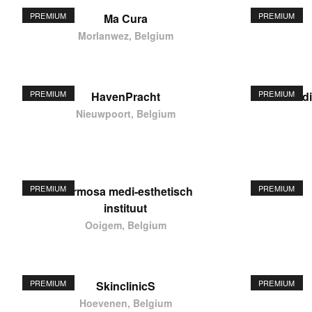
PREMIUM
PREMIUM
Ma Cura
Morlanwez, Belgium
PREMIUM
PREMIUM
HavenPracht
elodi
Nieuwpoort, Belgium
PREMIUM
PREMIUM
Hermosa medi-esthetisch
instituut
Ooigem, Belgium
PREMIUM
PREMIUM
SkinclinicS
Hoevenen, Belgium