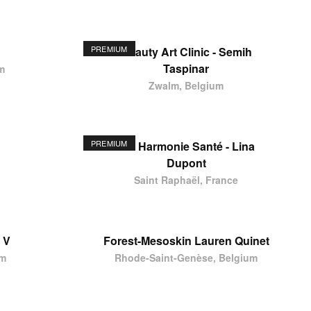
PREMIUM
Beauty Art Clinic - Semih
Taspinar
m
Zwalm, Belgium
PREMIUM
Ste Harmonie Santé - Lina
Dupont
Saint Raphaël, France
 V
Forest-Mesoskin Lauren Quinet
um
Rhode-Saint-Genèse, Belgium