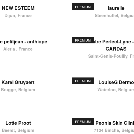
PREMIUM
NEW ESTEEM
laurelle
Dijon, France
Steenhuffel, Belgi
PREMIUM
e petitjean - anthiope
Centre Perfect-Lyne -
GARDAS
Aleria , France
Saint-Genis-Pouilly, F
PREMIUM
Karel Gruyaert
LouiseG Dermo
Brugge, Belgium
Waterloo, Belgiu
PREMIUM
Lotte Proot
Peonia Skin Clin
Beerst, Belgium
7134 Binche, Belgi