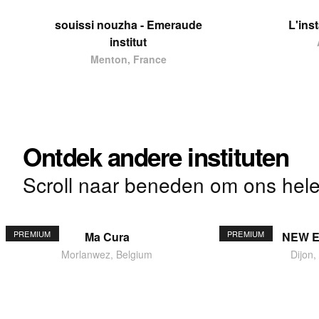
souissi nouzha - Emeraude
L'ins
institut
Menton, France
Ontdek andere instituten
Scroll naar beneden om ons hele
PREMIUM
PREMIUM
Ma Cura
NEW 
Morlanwez, Belgium
Dijon,