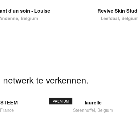
tant d'un soin - Louise
Revive Skin Stud
Andenne, Belgium
Leefdaal, Belgiu
 netwerk te verkennen.
PREMIUM
ESTEEM
laurelle
 France
Steenhuffel, Belgium