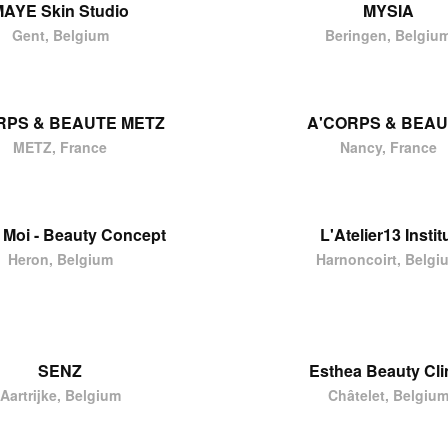
AYE Skin Studio
MYSIA
Gent, Belgium
Beringen, Belgiu
RPS & BEAUTE METZ
A'CORPS & BEA
METZ, France
Nancy, France
& Moi - Beauty Concept
L'Atelier13 Instit
Heron, Belgium
Harnoncoirt, Belgi
SENZ
Esthea Beauty Cli
Aartrijke, Belgium
Châtelet, Belgiu