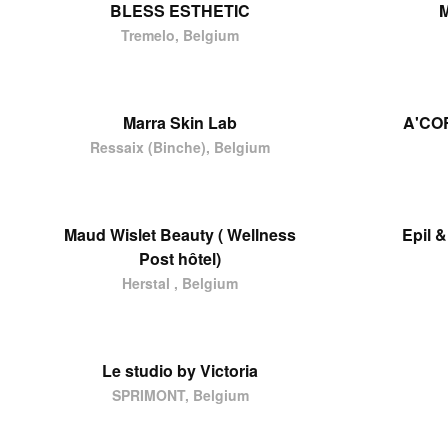
BLESS ESTHETIC
M
Tremelo, Belgium
Marra Skin Lab
A'CO
Ressaix (Binche), Belgium
Maud Wislet Beauty ( Wellness
Epil 
Post hôtel)
Herstal , Belgium
Le studio by Victoria
SPRIMONT, Belgium