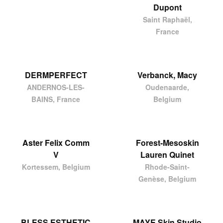
Dupont
Saint Raphaël,
France
DERMPERFECT
Verbanck, Macy
ANDERNOS-LES-
Oudenaarde,
BAINS, France
Belgium
Aster Felix Comm
Forest-Mesoskin
V
Lauren Quinet
Kortessem, Belgium
Rhode-Saint-
Genèse, Belgium
BLESS ESTHETIC
MAYE Skin Studio