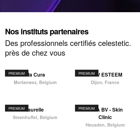
Nos instituts partenaires
Des professionnels certifiés celestetic.
près de chez vous
PREMIUM
PREMIUM
Ma Cura
NEW ESTEEM
Morlanwez, Belgium
Dijon, France
PREMIUM
PREMIUM
laurelle
KIMA BV - Skin
Clinic
Steenhuffel, Belgium
Heusden, Belgium