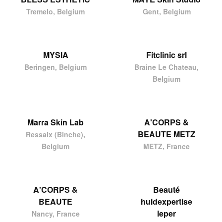
Tremelo, Belgium
Gent, Belgium
MYSIA
Fitclinic srl
Beringen, Belgium
Braine Le Chateau,
Belgium
Marra Skin Lab
A'CORPS &
BEAUTE METZ
Ressaix (Binche),
Belgium
METZ, France
A'CORPS &
Beauté
BEAUTE
huidexpertise
Ieper
Nancy, France