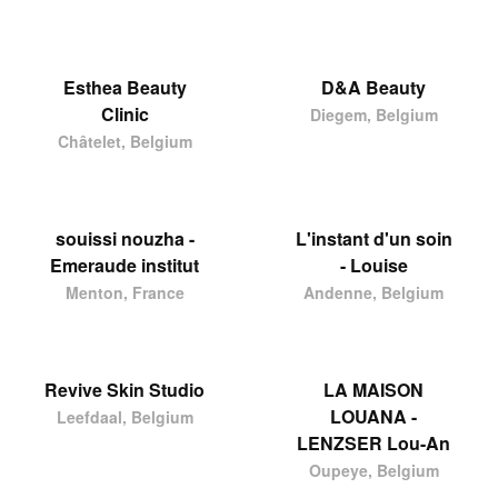
Esthea Beauty
D&A Beauty
Clinic
Diegem, Belgium
Châtelet, Belgium
souissi nouzha -
L'instant d'un soin
Emeraude institut
- Louise
Menton, France
Andenne, Belgium
Revive Skin Studio
LA MAISON
LOUANA -
Leefdaal, Belgium
LENZSER Lou-An
Oupeye, Belgium