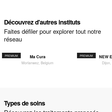
Découvrez d'autres instituts
Faites défiler pour explorer tout notre
réseau
PREMIUM
PREMIUM
Ma Cura
NEW 
Morlanwez, Belgium
Dijon,
Types de soins