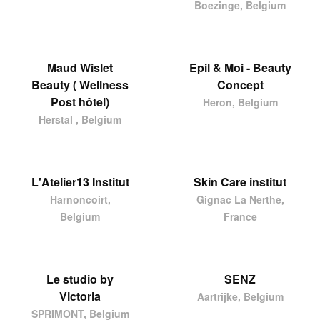
Boezinge, Belgium
Maud Wislet
Epil & Moi - Beauty
Beauty ( Wellness
Concept
Post hôtel)
Heron, Belgium
Herstal , Belgium
L'Atelier13 Institut
Skin Care institut
Harnoncoirt,
Gignac La Nerthe,
Belgium
France
Le studio by
SENZ
Victoria
Aartrijke, Belgium
SPRIMONT, Belgium