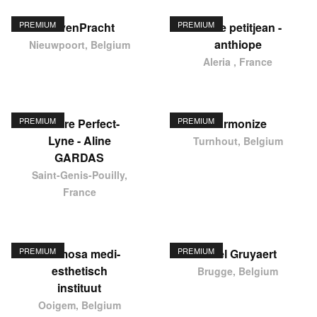
PREMIUM
PREMIUM
HavenPracht
elodie petitjean -
anthiope
Nieuwpoort, Belgium
Aleria , France
PREMIUM
PREMIUM
Centre Perfect-
Harmonize
Lyne - Aline
Turnhout, Belgium
GARDAS
Saint-Genis-Pouilly,
France
PREMIUM
PREMIUM
Hermosa medi-
Karel Gruyaert
esthetisch
Brugge, Belgium
instituut
Ooigem, Belgium