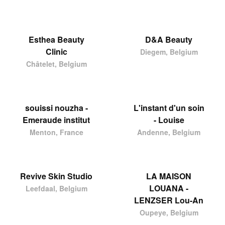
Esthea Beauty
D&A Beauty
Clinic
Diegem, Belgium
Châtelet, Belgium
souissi nouzha -
L'instant d'un soin
Emeraude institut
- Louise
Menton, France
Andenne, Belgium
Revive Skin Studio
LA MAISON
LOUANA -
Leefdaal, Belgium
LENZSER Lou-An
Oupeye, Belgium