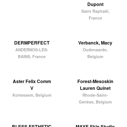
Dupont
Saint Raphaël,
France
DERMPERFECT
Verbanck, Macy
ANDERNOS-LES-
Oudenaarde,
BAINS, France
Belgium
Aster Felix Comm
Forest-Mesoskin
V
Lauren Quinet
Kortessem, Belgium
Rhode-Saint-
Genèse, Belgium
BLESS ESTHETIC
MAYE Skin Studio