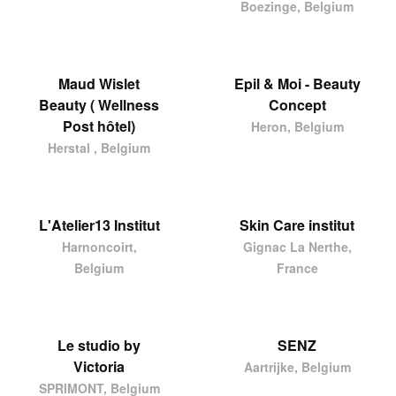
Boezinge, Belgium
Maud Wislet
Epil & Moi - Beauty
Beauty ( Wellness
Concept
Post hôtel)
Heron, Belgium
Herstal , Belgium
L'Atelier13 Institut
Skin Care institut
Harnoncoirt,
Gignac La Nerthe,
Belgium
France
Le studio by
SENZ
Victoria
Aartrijke, Belgium
SPRIMONT, Belgium