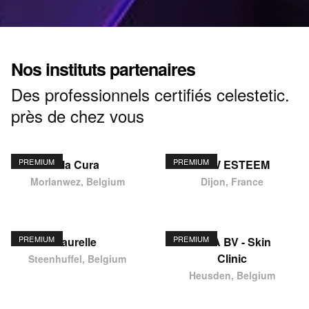
Nos instituts partenaires
Des professionnels certifiés celestetic.
près de chez vous
PREMIUM
PREMIUM
Ma Cura
NEW ESTEEM
Morlanwez, Belgium
Dijon, France
PREMIUM
PREMIUM
laurelle
KIMA BV - Skin
Clinic
Steenhuffel, Belgium
Heusden, Belgium