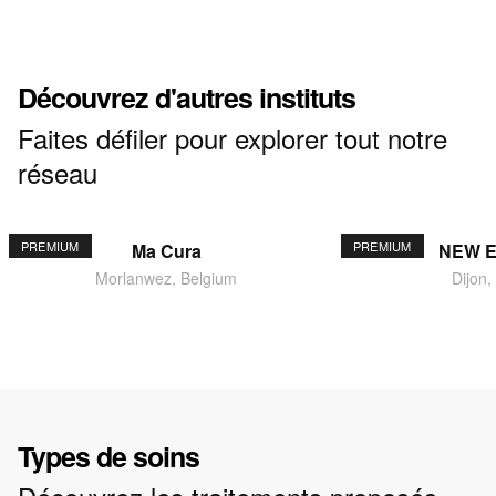
Découvrez d'autres instituts
Faites défiler pour explorer tout notre
réseau
PREMIUM
PREMIUM
Ma Cura
NEW 
Morlanwez, Belgium
Dijon,
Types de soins