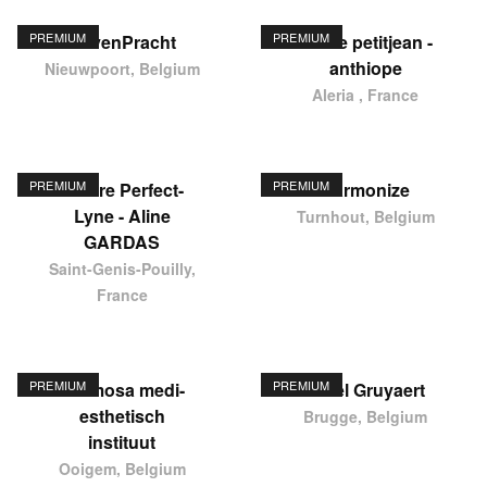
PREMIUM
PREMIUM
HavenPracht
elodie petitjean -
anthiope
Nieuwpoort, Belgium
Aleria , France
PREMIUM
PREMIUM
Centre Perfect-
Harmonize
Lyne - Aline
Turnhout, Belgium
GARDAS
Saint-Genis-Pouilly,
France
PREMIUM
PREMIUM
Hermosa medi-
Karel Gruyaert
esthetisch
Brugge, Belgium
instituut
Ooigem, Belgium