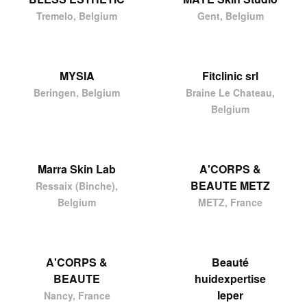
Tremelo, Belgium
Gent, Belgium
MYSIA
Fitclinic srl
Beringen, Belgium
Braine Le Chateau,
Belgium
Marra Skin Lab
A'CORPS &
BEAUTE METZ
Ressaix (Binche),
Belgium
METZ, France
A'CORPS &
Beauté
BEAUTE
huidexpertise
Ieper
Nancy, France