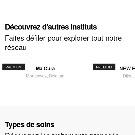
Découvrez d'autres instituts
Faites défiler pour explorer tout notre
réseau
PREMIUM
PREMIUM
Ma Cura
NEW 
Morlanwez, Belgium
Dijon,
Types de soins