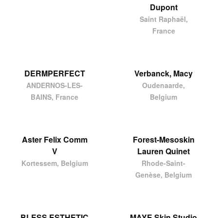
Dupont
Saint Raphaël,
France
DERMPERFECT
Verbanck, Macy
ANDERNOS-LES-
Oudenaarde,
BAINS, France
Belgium
Aster Felix Comm
Forest-Mesoskin
V
Lauren Quinet
Kortessem, Belgium
Rhode-Saint-
Genèse, Belgium
BLESS ESTHETIC
MAYE Skin Studio