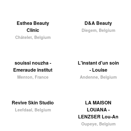
Esthea Beauty
D&A Beauty
Clinic
Diegem, Belgium
Châtelet, Belgium
souissi nouzha -
L'instant d'un soin
Emeraude institut
- Louise
Menton, France
Andenne, Belgium
Revive Skin Studio
LA MAISON
LOUANA -
Leefdaal, Belgium
LENZSER Lou-An
Oupeye, Belgium