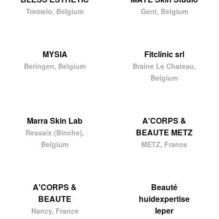
Tremelo, Belgium
Gent, Belgium
MYSIA
Fitclinic srl
Beringen, Belgium
Braine Le Chateau,
Belgium
Marra Skin Lab
A'CORPS &
BEAUTE METZ
Ressaix (Binche),
Belgium
METZ, France
A'CORPS &
Beauté
BEAUTE
huidexpertise
Ieper
Nancy, France