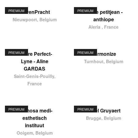
PREMIUM
PREMIUM
HavenPracht
elodie petitjean -
anthiope
Nieuwpoort, Belgium
Aleria , France
PREMIUM
PREMIUM
Centre Perfect-
Harmonize
Lyne - Aline
Turnhout, Belgium
GARDAS
Saint-Genis-Pouilly,
France
PREMIUM
PREMIUM
Hermosa medi-
Karel Gruyaert
esthetisch
Brugge, Belgium
instituut
Ooigem, Belgium