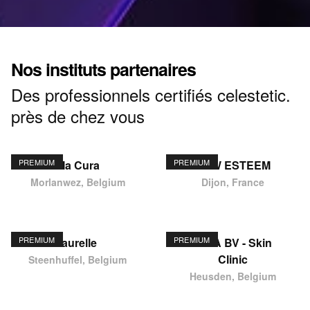
Nos instituts partenaires
Des professionnels certifiés celestetic.
près de chez vous
PREMIUM
PREMIUM
Ma Cura
NEW ESTEEM
Morlanwez, Belgium
Dijon, France
PREMIUM
PREMIUM
laurelle
KIMA BV - Skin
Clinic
Steenhuffel, Belgium
Heusden, Belgium