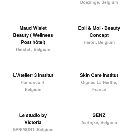
Boezinge, Belgium
Maud Wislet
Epil & Moi - Beauty
Beauty ( Wellness
Concept
Post hôtel)
Heron, Belgium
Herstal , Belgium
L'Atelier13 Institut
Skin Care institut
Harnoncoirt,
Gignac La Nerthe,
Belgium
France
Le studio by
SENZ
Victoria
Aartrijke, Belgium
SPRIMONT, Belgium