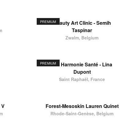
PREMIUM
Beauty Art Clinic - Semih
Taspinar
m
Zwalm, Belgium
PREMIUM
Ste Harmonie Santé - Lina
Dupont
Saint Raphaël, France
 V
Forest-Mesoskin Lauren Quinet
um
Rhode-Saint-Genèse, Belgium