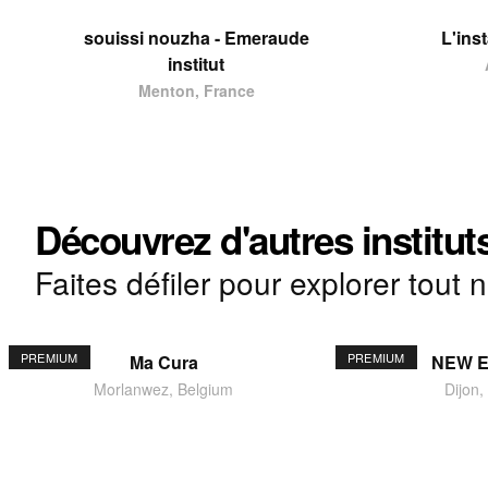
souissi nouzha - Emeraude
L'ins
institut
Menton, France
Découvrez d'autres institut
Faites défiler pour explorer tout 
PREMIUM
PREMIUM
Ma Cura
NEW 
Morlanwez, Belgium
Dijon,