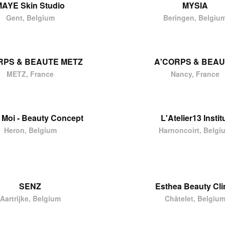
AYE Skin Studio
MYSIA
Gent, Belgium
Beringen, Belgiu
RPS & BEAUTE METZ
A'CORPS & BEA
METZ, France
Nancy, France
& Moi - Beauty Concept
L'Atelier13 Instit
Heron, Belgium
Harnoncoirt, Belgi
SENZ
Esthea Beauty Cli
Aartrijke, Belgium
Châtelet, Belgiu