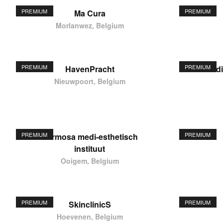
PREMIUM
PREMIUM
Ma Cura
Morlanwez, Belgium
PREMIUM
PREMIUM
HavenPracht
elodi
Nieuwpoort, Belgium
PREMIUM
PREMIUM
Hermosa medi-esthetisch
instituut
Ooigem, Belgium
PREMIUM
PREMIUM
SkinclinicS
Hoevenen, Belgium