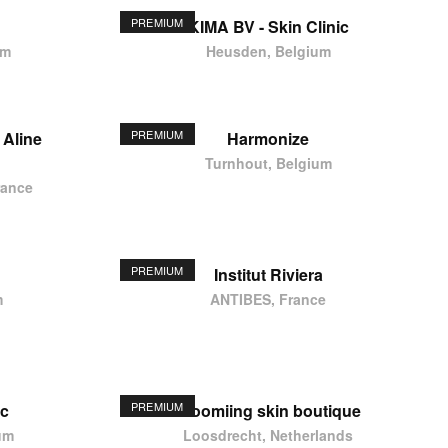
PREMIUM
KIMA BV - Skin Clinic
um
Heusden, Belgium
PREMIUM
 Aline
Harmonize
Turnhout, Belgium
rance
PREMIUM
Institut Riviera
m
ANTIBES, France
PREMIUM
ic
Bloomiing skin boutique
um
Loosdrecht, Netherlands