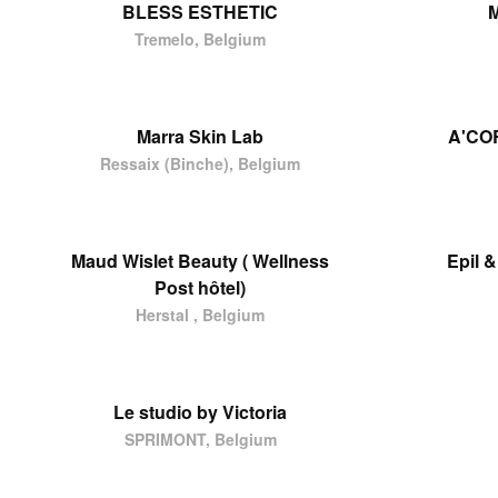
BLESS ESTHETIC
M
Tremelo, Belgium
Marra Skin Lab
A'CO
Ressaix (Binche), Belgium
Maud Wislet Beauty ( Wellness
Epil 
Post hôtel)
Herstal , Belgium
Le studio by Victoria
SPRIMONT, Belgium