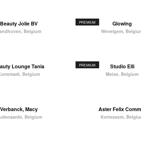
PREMIUM
Beauty Jolie BV
Glowing
andhoven, Belgium
Wevelgem, Belgiu
PREMIUM
auty Lounge Tania
Studio Elli
Kortemark, Belgium
Meise, Belgium
Verbanck, Macy
Aster Felix Comm
udenaarde, Belgium
Kortessem, Belgi