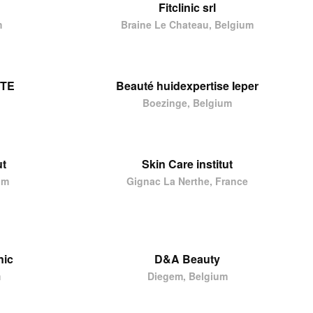
Fitclinic srl
m
Braine Le Chateau, Belgium
UTE
Beauté huidexpertise Ieper
Boezinge, Belgium
ut
Skin Care institut
um
Gignac La Nerthe, France
nic
D&A Beauty
m
Diegem, Belgium