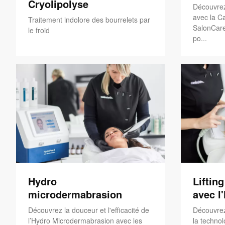
Cryolipolyse
Découvrez
avec la Ca
Traitement indolore des bourrelets par
SalonCare
le froid
po...
Hydro
Liftin
microdermabrasion
avec l
Découvrez la douceur et l'efficacité de
Découvrez
l’Hydro Microdermabrasion avec les
la technol