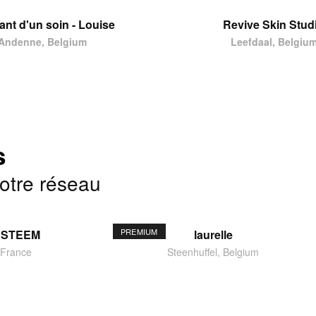
tant d'un soin - Louise
Revive Skin Stud
Andenne, Belgium
Leefdaal, Belgiu
s
notre réseau
PREMIUM
ESTEEM
laurelle
 France
Steenhuffel, Belgium