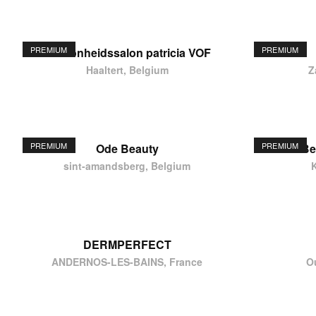
PREMIUM
PREMIUM
schoonheidssalon patricia VOF
Haaltert, Belgium
Z
PREMIUM
PREMIUM
Ode Beauty
Be
sint-amandsberg, Belgium
DERMPERFECT
ANDERNOS-LES-BAINS, France
O