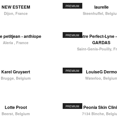
PREMIUM
NEW ESTEEM
laurelle
Dijon, France
Steenhuffel, Belgi
PREMIUM
e petitjean - anthiope
Centre Perfect-Lyne -
GARDAS
Aleria , France
Saint-Genis-Pouilly, F
PREMIUM
Karel Gruyaert
LouiseG Dermo
Brugge, Belgium
Waterloo, Belgiu
PREMIUM
Lotte Proot
Peonia Skin Clin
Beerst, Belgium
7134 Binche, Belgi