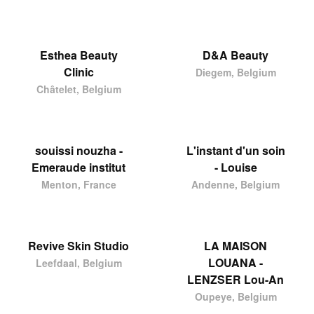
Esthea Beauty
D&A Beauty
Clinic
Diegem, Belgium
Châtelet, Belgium
souissi nouzha -
L'instant d'un soin
Emeraude institut
- Louise
Menton, France
Andenne, Belgium
Revive Skin Studio
LA MAISON
LOUANA -
Leefdaal, Belgium
LENZSER Lou-An
Oupeye, Belgium