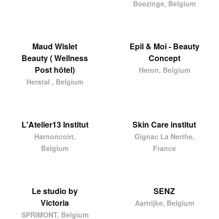
Boezinge, Belgium
Maud Wislet
Epil & Moi - Beauty
Beauty ( Wellness
Concept
Post hôtel)
Heron, Belgium
Herstal , Belgium
L'Atelier13 Institut
Skin Care institut
Harnoncoirt,
Gignac La Nerthe,
Belgium
France
Le studio by
SENZ
Victoria
Aartrijke, Belgium
SPRIMONT, Belgium