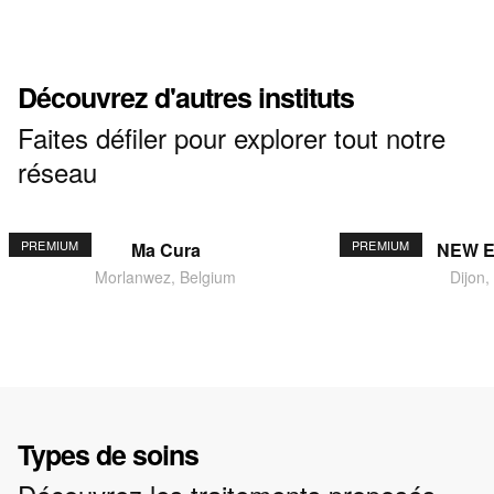
Découvrez d'autres instituts
Faites défiler pour explorer tout notre
réseau
PREMIUM
PREMIUM
Ma Cura
NEW 
Morlanwez, Belgium
Dijon,
Types de soins