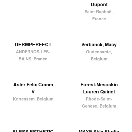
Dupont
Saint Raphaël,
France
DERMPERFECT
Verbanck, Macy
ANDERNOS-LES-
Oudenaarde,
BAINS, France
Belgium
Aster Felix Comm
Forest-Mesoskin
V
Lauren Quinet
Kortessem, Belgium
Rhode-Saint-
Genèse, Belgium
BLESS ESTHETIC
MAYE Skin Studio