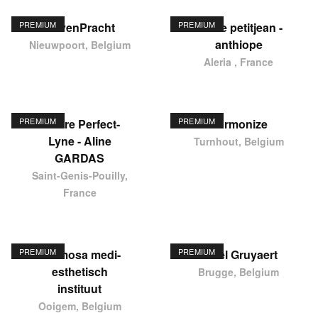
PREMIUM
PREMIUM
HavenPracht
elodie petitjean -
anthiope
Nieuwpoort, Belgium
Aleria , France
PREMIUM
PREMIUM
Centre Perfect-
Harmonize
Lyne - Aline
Turnhout, Belgium
GARDAS
Saint-Genis-Pouilly,
France
PREMIUM
PREMIUM
Hermosa medi-
Karel Gruyaert
esthetisch
Brugge, Belgium
instituut
Ooigem, Belgium