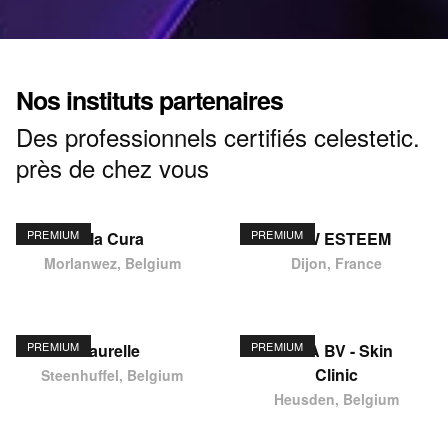
Nos instituts partenaires
Des professionnels certifiés celestetic.
près de chez vous
PREMIUM
PREMIUM
Ma Cura
NEW ESTEEM
Morlanwez, Belgium
Dijon, France
PREMIUM
PREMIUM
laurelle
KIMA BV - Skin
Clinic
Steenhuffel, Belgium
Heusden, Belgium