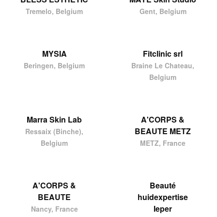
Tremelo, Belgium
Gent, Belgium
MYSIA
Fitclinic srl
Beringen, Belgium
Braine Le Chateau,
Belgium
Marra Skin Lab
A'CORPS &
BEAUTE METZ
Ressaix (Binche),
Belgium
METZ, France
A'CORPS &
Beauté
BEAUTE
huidexpertise
Ieper
Nancy, France