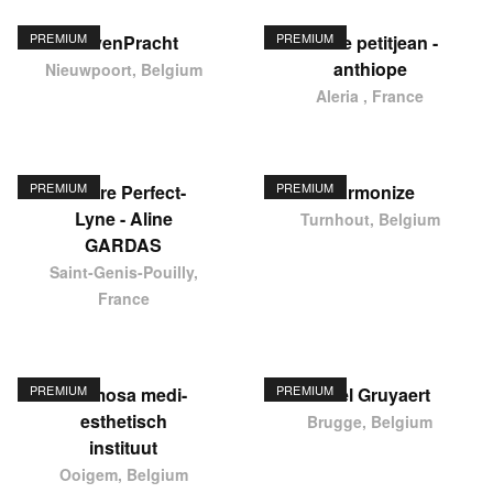
PREMIUM
PREMIUM
HavenPracht
elodie petitjean -
anthiope
Nieuwpoort, Belgium
Aleria , France
PREMIUM
PREMIUM
Centre Perfect-
Harmonize
Lyne - Aline
Turnhout, Belgium
GARDAS
Saint-Genis-Pouilly,
France
PREMIUM
PREMIUM
Hermosa medi-
Karel Gruyaert
esthetisch
Brugge, Belgium
instituut
Ooigem, Belgium