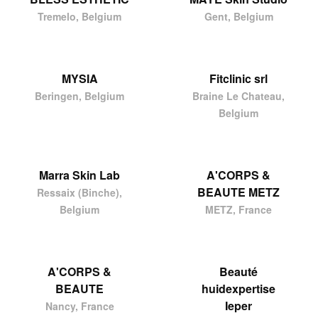
Tremelo, Belgium
Gent, Belgium
MYSIA
Fitclinic srl
Beringen, Belgium
Braine Le Chateau,
Belgium
Marra Skin Lab
A'CORPS &
BEAUTE METZ
Ressaix (Binche),
Belgium
METZ, France
A'CORPS &
Beauté
BEAUTE
huidexpertise
Ieper
Nancy, France