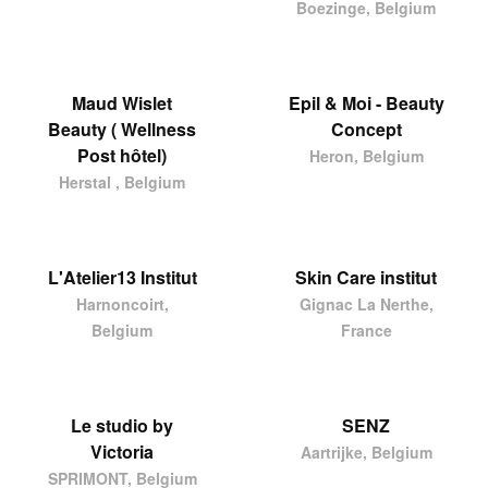
Boezinge, Belgium
Maud Wislet
Epil & Moi - Beauty
Beauty ( Wellness
Concept
Post hôtel)
Heron, Belgium
Herstal , Belgium
L'Atelier13 Institut
Skin Care institut
Harnoncoirt,
Gignac La Nerthe,
Belgium
France
Le studio by
SENZ
Victoria
Aartrijke, Belgium
SPRIMONT, Belgium