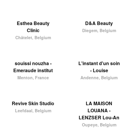
Esthea Beauty
D&A Beauty
Clinic
Diegem, Belgium
Châtelet, Belgium
souissi nouzha -
L'instant d'un soin
Emeraude institut
- Louise
Menton, France
Andenne, Belgium
Revive Skin Studio
LA MAISON
LOUANA -
Leefdaal, Belgium
LENZSER Lou-An
Oupeye, Belgium