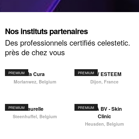
Nos instituts partenaires
Des professionnels certifiés celestetic.
près de chez vous
PREMIUM
PREMIUM
Ma Cura
NEW ESTEEM
Morlanwez, Belgium
Dijon, France
PREMIUM
PREMIUM
laurelle
KIMA BV - Skin
Clinic
Steenhuffel, Belgium
Heusden, Belgium