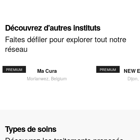
Découvrez d'autres instituts
Faites défiler pour explorer tout notre
réseau
PREMIUM
PREMIUM
Ma Cura
NEW 
Morlanwez, Belgium
Dijon,
Types de soins