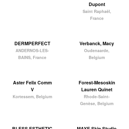
Dupont
Saint Raphaël,
France
DERMPERFECT
Verbanck, Macy
ANDERNOS-LES-
Oudenaarde,
BAINS, France
Belgium
Aster Felix Comm
Forest-Mesoskin
V
Lauren Quinet
Kortessem, Belgium
Rhode-Saint-
Genèse, Belgium
BLESS ESTHETIC
MAYE Skin Studio