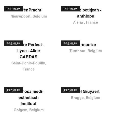
PREMIUM
PREMIUM
HavenPracht
elodie petitjean -
anthiope
Nieuwpoort, Belgium
Aleria , France
PREMIUM
PREMIUM
Centre Perfect-
Harmonize
Lyne - Aline
Turnhout, Belgium
GARDAS
Saint-Genis-Pouilly,
France
PREMIUM
PREMIUM
Hermosa medi-
Karel Gruyaert
esthetisch
Brugge, Belgium
instituut
Ooigem, Belgium