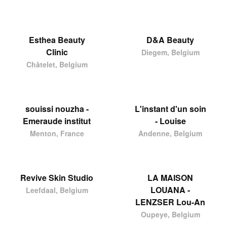
Esthea Beauty
D&A Beauty
Clinic
Diegem, Belgium
Châtelet, Belgium
souissi nouzha -
L'instant d'un soin
Emeraude institut
- Louise
Menton, France
Andenne, Belgium
Revive Skin Studio
LA MAISON
LOUANA -
Leefdaal, Belgium
LENZSER Lou-An
Oupeye, Belgium