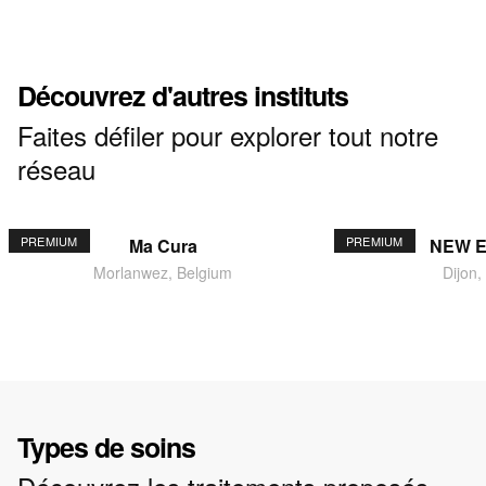
Découvrez d'autres instituts
Faites défiler pour explorer tout notre
réseau
PREMIUM
PREMIUM
Ma Cura
NEW 
Morlanwez, Belgium
Dijon,
Types de soins