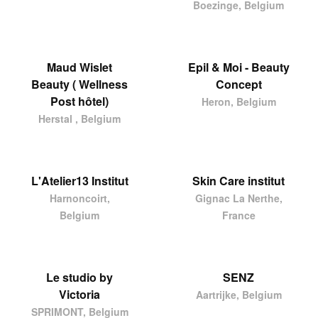
Boezinge, Belgium
Maud Wislet
Epil & Moi - Beauty
Beauty ( Wellness
Concept
Post hôtel)
Heron, Belgium
Herstal , Belgium
L'Atelier13 Institut
Skin Care institut
Harnoncoirt,
Gignac La Nerthe,
Belgium
France
Le studio by
SENZ
Victoria
Aartrijke, Belgium
SPRIMONT, Belgium