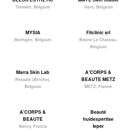
Tremelo, Belgium
Gent, Belgium
MYSIA
Fitclinic srl
Beringen, Belgium
Braine Le Chateau,
Belgium
Marra Skin Lab
A'CORPS &
BEAUTE METZ
Ressaix (Binche),
Belgium
METZ, France
A'CORPS &
Beauté
BEAUTE
huidexpertise
Ieper
Nancy, France