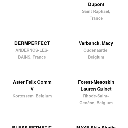
Dupont
Saint Raphaël,
France
DERMPERFECT
Verbanck, Macy
ANDERNOS-LES-
Oudenaarde,
BAINS, France
Belgium
Aster Felix Comm
Forest-Mesoskin
V
Lauren Quinet
Kortessem, Belgium
Rhode-Saint-
Genèse, Belgium
BLESS ESTHETIC
MAYE Skin Studio