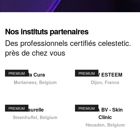
Nos instituts partenaires
Des professionnels certifiés celestetic.
près de chez vous
PREMIUM
PREMIUM
Ma Cura
NEW ESTEEM
Morlanwez, Belgium
Dijon, France
PREMIUM
PREMIUM
laurelle
KIMA BV - Skin
Clinic
Steenhuffel, Belgium
Heusden, Belgium