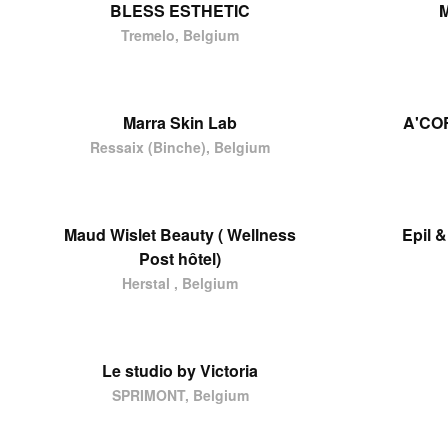
BLESS ESTHETIC
M
Tremelo, Belgium
Marra Skin Lab
A'CO
Ressaix (Binche), Belgium
Maud Wislet Beauty ( Wellness
Epil 
Post hôtel)
Herstal , Belgium
Le studio by Victoria
SPRIMONT, Belgium