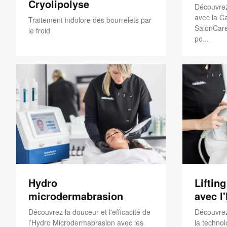
Cryolipolyse
Découvrez
avec la Ca
Traitement indolore des bourrelets par
SalonCare
le froid
po...
Hydro
Liftin
microdermabrasion
avec l
Découvrez la douceur et l'efficacité de
Découvrez
l’Hydro Microdermabrasion avec les
la technol