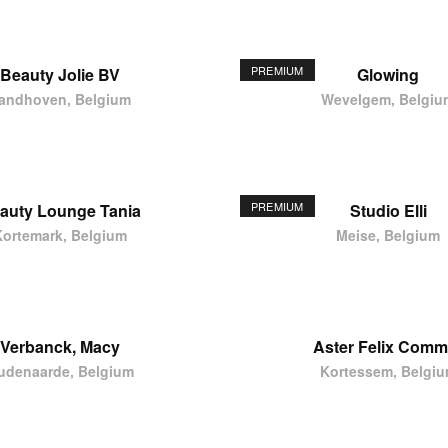
PREMIUM
Beauty Jolie BV
Glowing
andhoven, Belgium
Wevelgem, Belgiu
PREMIUM
auty Lounge Tania
Studio Elli
Kortemark, Belgium
Meise, Belgium
Verbanck, Macy
Aster Felix Comm
udenaarde, Belgium
Kortessem, Belgi