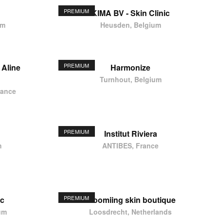
PREMIUM
KIMA BV - Skin Clinic
um
Heusden, Belgium
PREMIUM
 Aline
Harmonize
Turnhout, Belgium
rance
PREMIUM
Institut Riviera
m
ANTIBES, France
PREMIUM
ic
Bloomiing skin boutique
um
Loosdrecht, Netherlands