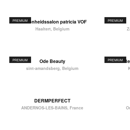
PREMIUM
PREMIUM
schoonheidssalon patricia VOF
Haaltert, Belgium
Z
PREMIUM
PREMIUM
Ode Beauty
Be
sint-amandsberg, Belgium
DERMPERFECT
ANDERNOS-LES-BAINS, France
O