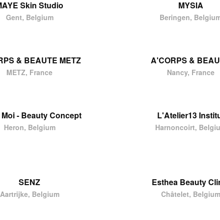
AYE Skin Studio
MYSIA
Gent, Belgium
Beringen, Belgiu
RPS & BEAUTE METZ
A'CORPS & BEA
METZ, France
Nancy, France
& Moi - Beauty Concept
L'Atelier13 Instit
Heron, Belgium
Harnoncoirt, Belgi
SENZ
Esthea Beauty Cli
Aartrijke, Belgium
Châtelet, Belgiu