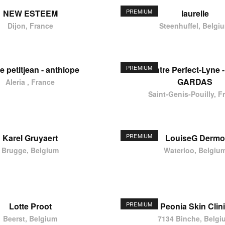
PREMIUM
NEW ESTEEM
laurelle
Dijon, France
Steenhuffel, Belgi
PREMIUM
e petitjean - anthiope
Centre Perfect-Lyne -
GARDAS
Aleria , France
Saint-Genis-Pouilly, F
PREMIUM
Karel Gruyaert
LouiseG Dermo
Brugge, Belgium
Waterloo, Belgiu
PREMIUM
Lotte Proot
Peonia Skin Clin
Beerst, Belgium
7134 Binche, Belgi