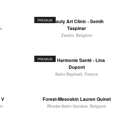
PREMIUM
Beauty Art Clinic - Semih
Taspinar
m
Zwalm, Belgium
PREMIUM
Ste Harmonie Santé - Lina
Dupont
Saint Raphaël, France
 V
Forest-Mesoskin Lauren Quinet
um
Rhode-Saint-Genèse, Belgium