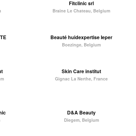
Fitclinic srl
m
Braine Le Chateau, Belgium
UTE
Beauté huidexpertise Ieper
Boezinge, Belgium
ut
Skin Care institut
um
Gignac La Nerthe, France
nic
D&A Beauty
m
Diegem, Belgium