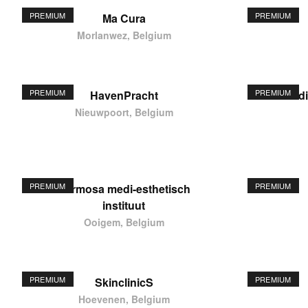
PREMIUM
PREMIUM
Ma Cura
Morlanwez, Belgium
PREMIUM
PREMIUM
HavenPracht
elodi
Nieuwpoort, Belgium
PREMIUM
PREMIUM
Hermosa medi-esthetisch
instituut
Ooigem, Belgium
PREMIUM
PREMIUM
SkinclinicS
Hoevenen, Belgium