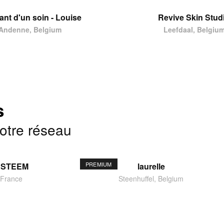
tant d'un soin - Louise
Revive Skin Stud
Andenne, Belgium
Leefdaal, Belgiu
s
notre réseau
PREMIUM
ESTEEM
laurelle
 France
Steenhuffel, Belgium