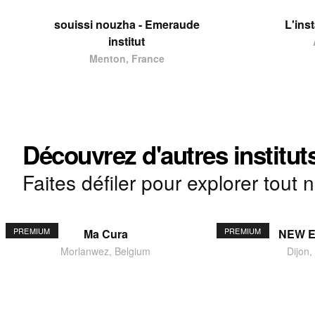
souissi nouzha - Emeraude
L'ins
institut
Menton, France
Découvrez d'autres institut
Faites défiler pour explorer tout 
PREMIUM
PREMIUM
Ma Cura
NEW 
Morlanwez, Belgium
Dijon,