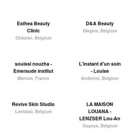
Esthea Beauty
D&A Beauty
Clinic
Diegem, Belgium
Châtelet, Belgium
souissi nouzha -
L'instant d'un soin
Emeraude institut
- Louise
Menton, France
Andenne, Belgium
Revive Skin Studio
LA MAISON
LOUANA -
Leefdaal, Belgium
LENZSER Lou-An
Oupeye, Belgium