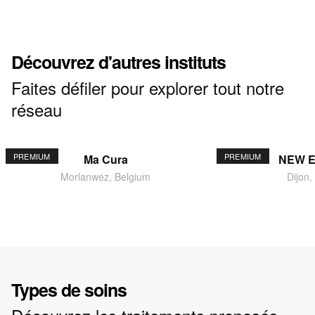
Découvrez d'autres instituts
Faites défiler pour explorer tout notre
réseau
PREMIUM
PREMIUM
Ma Cura
NEW 
Morlanwez, Belgium
Dijon,
Types de soins