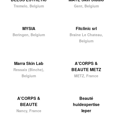
Tremelo, Belgium
Gent, Belgium
MYSIA
Fitclinic srl
Beringen, Belgium
Braine Le Chateau,
Belgium
Marra Skin Lab
A'CORPS &
BEAUTE METZ
Ressaix (Binche),
Belgium
METZ, France
A'CORPS &
Beauté
BEAUTE
huidexpertise
Ieper
Nancy, France