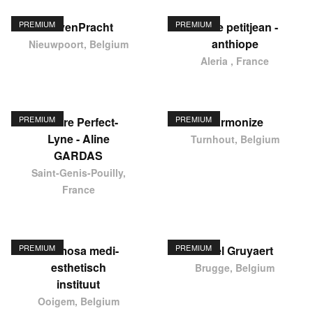
PREMIUM
PREMIUM
HavenPracht
elodie petitjean -
anthiope
Nieuwpoort, Belgium
Aleria , France
PREMIUM
PREMIUM
Centre Perfect-
Harmonize
Lyne - Aline
Turnhout, Belgium
GARDAS
Saint-Genis-Pouilly,
France
PREMIUM
PREMIUM
Hermosa medi-
Karel Gruyaert
esthetisch
Brugge, Belgium
instituut
Ooigem, Belgium