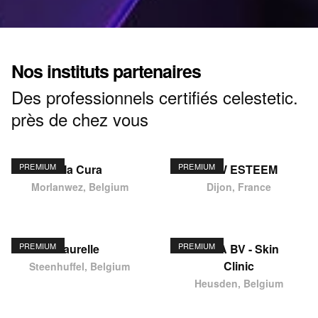
Nos instituts partenaires
Des professionnels certifiés celestetic.
près de chez vous
PREMIUM
PREMIUM
Ma Cura
NEW ESTEEM
Morlanwez, Belgium
Dijon, France
PREMIUM
PREMIUM
laurelle
KIMA BV - Skin
Clinic
Steenhuffel, Belgium
Heusden, Belgium