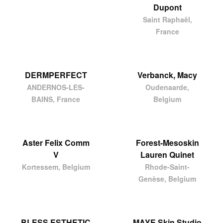
Dupont
Saint Raphaël,
France
DERMPERFECT
Verbanck, Macy
ANDERNOS-LES-
Oudenaarde,
BAINS, France
Belgium
Aster Felix Comm
Forest-Mesoskin
V
Lauren Quinet
Kortessem, Belgium
Rhode-Saint-
Genèse, Belgium
BLESS ESTHETIC
MAYE Skin Studio