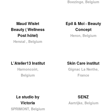
Boezinge, Belgium
Maud Wislet
Epil & Moi - Beauty
Beauty ( Wellness
Concept
Post hôtel)
Heron, Belgium
Herstal , Belgium
L'Atelier13 Institut
Skin Care institut
Harnoncoirt,
Gignac La Nerthe,
Belgium
France
Le studio by
SENZ
Victoria
Aartrijke, Belgium
SPRIMONT, Belgium