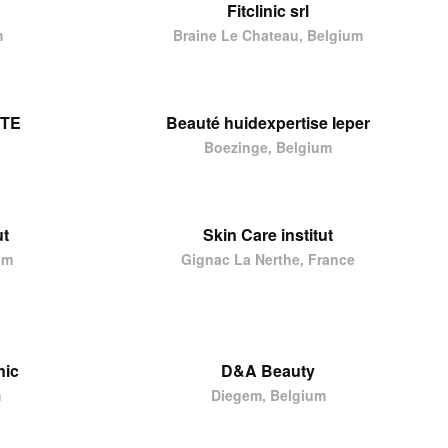
Fitclinic srl
m
Braine Le Chateau, Belgium
UTE
Beauté huidexpertise Ieper
Boezinge, Belgium
ut
Skin Care institut
um
Gignac La Nerthe, France
nic
D&A Beauty
m
Diegem, Belgium