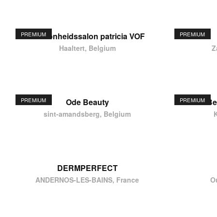
PREMIUM
PREMIUM
schoonheidssalon patricia VOF
Haaltert, Belgium
Z
PREMIUM
PREMIUM
Ode Beauty
Be
sint-amandsberg, Belgium
DERMPERFECT
ANDERNOS-LES-BAINS, France
O