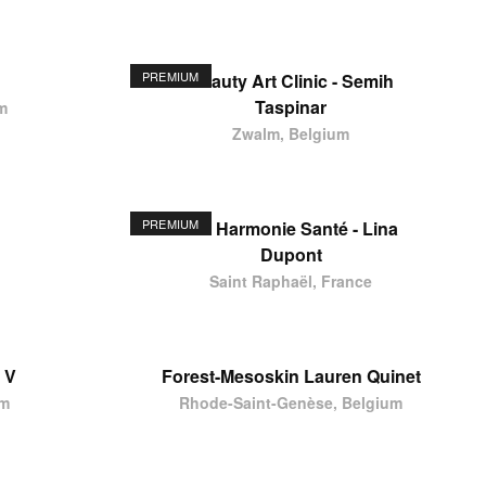
PREMIUM
Beauty Art Clinic - Semih
Taspinar
m
Zwalm, Belgium
PREMIUM
Ste Harmonie Santé - Lina
Dupont
Saint Raphaël, France
 V
Forest-Mesoskin Lauren Quinet
um
Rhode-Saint-Genèse, Belgium