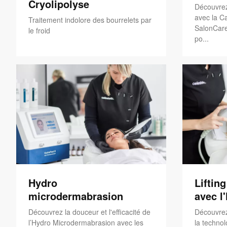
Cryolipolyse
Découvrez
avec la Ca
Traitement indolore des bourrelets par
SalonCare
le froid
po...
Hydro
Liftin
microdermabrasion
avec l
Découvrez la douceur et l'efficacité de
Découvrez
l’Hydro Microdermabrasion avec les
la technol