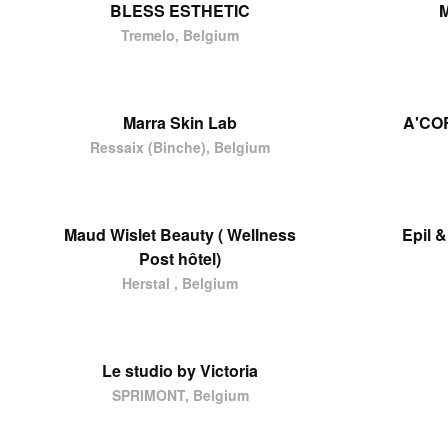
BLESS ESTHETIC
M
Tremelo, Belgium
Marra Skin Lab
A'CO
Ressaix (Binche), Belgium
Maud Wislet Beauty ( Wellness
Epil 
Post hôtel)
Herstal , Belgium
Le studio by Victoria
SPRIMONT, Belgium