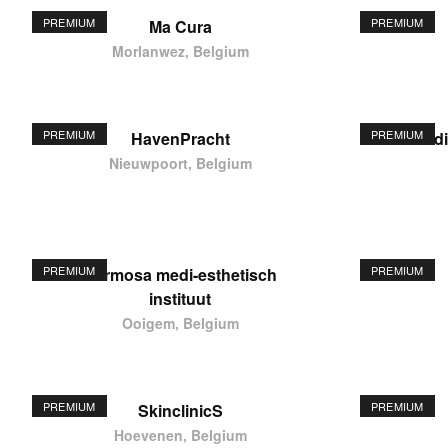
PREMIUM
PREMIUM
Ma Cura
Morlanwez, Belgium
PREMIUM
PREMIUM
HavenPracht
elodi
Nieuwpoort, Belgium
PREMIUM
PREMIUM
Hermosa medi-esthetisch
instituut
Ooigem, Belgium
PREMIUM
PREMIUM
SkinclinicS
Hoevenen, Belgium