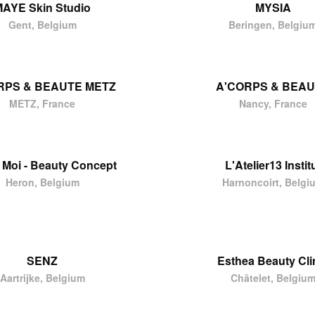
AYE Skin Studio
MYSIA
Gent, Belgium
Beringen, Belgiu
RPS & BEAUTE METZ
A'CORPS & BEA
METZ, France
Nancy, France
& Moi - Beauty Concept
L'Atelier13 Instit
Heron, Belgium
Harnoncoirt, Belgi
SENZ
Esthea Beauty Cli
Aartrijke, Belgium
Châtelet, Belgiu