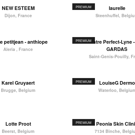
PREMIUM
NEW ESTEEM
laurelle
Dijon, France
Steenhuffel, Belgi
PREMIUM
e petitjean - anthiope
Centre Perfect-Lyne -
GARDAS
Aleria , France
Saint-Genis-Pouilly, F
PREMIUM
Karel Gruyaert
LouiseG Dermo
Brugge, Belgium
Waterloo, Belgiu
PREMIUM
Lotte Proot
Peonia Skin Clin
Beerst, Belgium
7134 Binche, Belgi