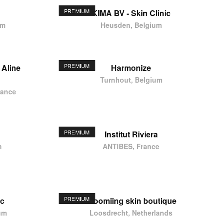
PREMIUM
KIMA BV - Skin Clinic
um
Heusden, Belgium
PREMIUM
 Aline
Harmonize
Turnhout, Belgium
rance
PREMIUM
Institut Riviera
m
ANTIBES, France
PREMIUM
ic
Bloomiing skin boutique
um
Loosdrecht, Netherlands