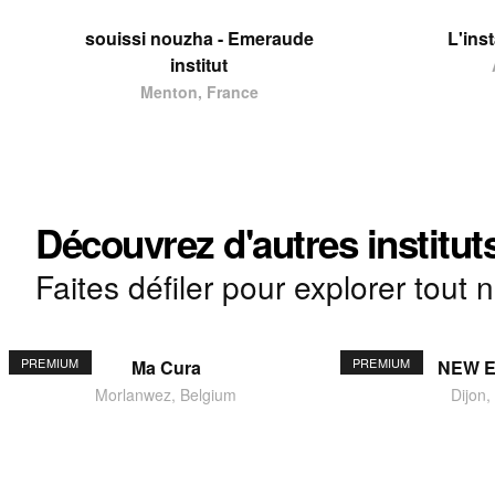
souissi nouzha - Emeraude
L'ins
institut
Menton, France
Découvrez d'autres institut
Faites défiler pour explorer tout 
PREMIUM
PREMIUM
Ma Cura
NEW 
Morlanwez, Belgium
Dijon,