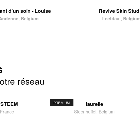
tant d'un soin - Louise
Revive Skin Stud
Andenne, Belgium
Leefdaal, Belgiu
s
notre réseau
PREMIUM
ESTEEM
laurelle
 France
Steenhuffel, Belgium