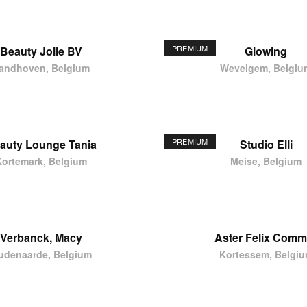
PREMIUM
Beauty Jolie BV
Glowing
andhoven, Belgium
Wevelgem, Belgiu
PREMIUM
auty Lounge Tania
Studio Elli
Kortemark, Belgium
Meise, Belgium
Verbanck, Macy
Aster Felix Comm
udenaarde, Belgium
Kortessem, Belgi